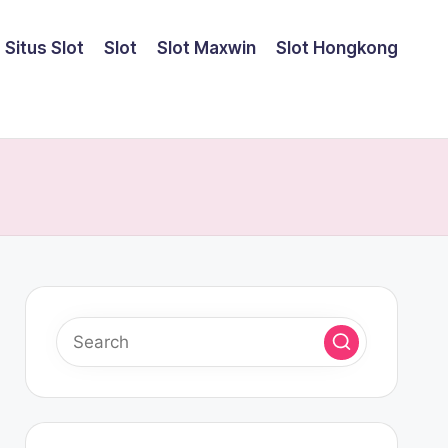
Situs Slot
Slot
Slot Maxwin
Slot Hongkong