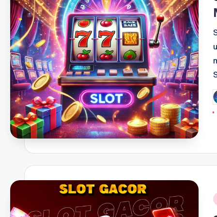
P
b
i