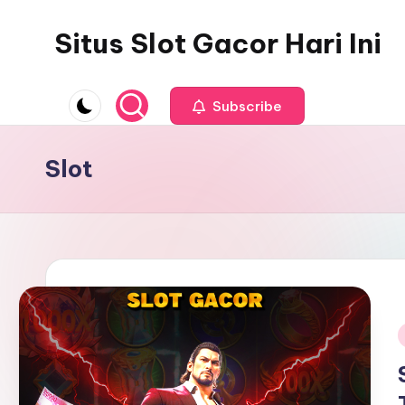
Situs Slot Gacor Hari Ini
Skip
to
content
Subscribe
Slot
i