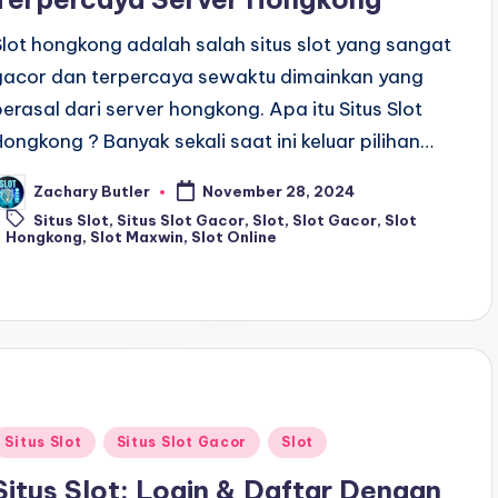
Slot hongkong adalah salah situs slot yang sangat
gacor dan terpercaya sewaktu dimainkan yang
berasal dari server hongkong. Apa itu Situs Slot
Hongkong ? Banyak sekali saat ini keluar pilihan…
Zachary Butler
November 28, 2024
osted
Tags:
y
Situs Slot
,
Situs Slot Gacor
,
Slot
,
Slot Gacor
,
Slot
Hongkong
,
Slot Maxwin
,
Slot Online
Posted
Situs Slot
Situs Slot Gacor
Slot
n
Situs Slot: Login & Daftar Dengan