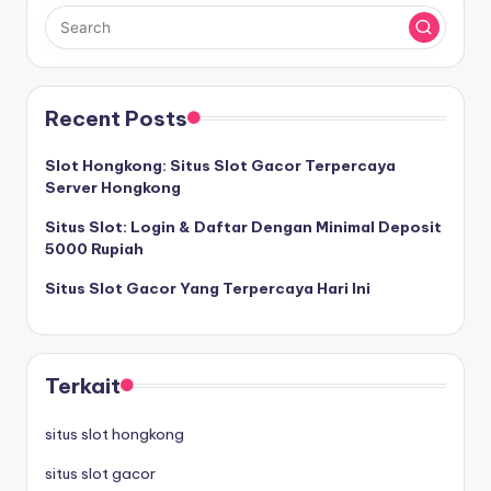
Recent Posts
Slot Hongkong: Situs Slot Gacor Terpercaya
Server Hongkong
Situs Slot: Login & Daftar Dengan Minimal Deposit
5000 Rupiah
Situs Slot Gacor Yang Terpercaya Hari Ini
Terkait
situs slot hongkong
situs slot gacor