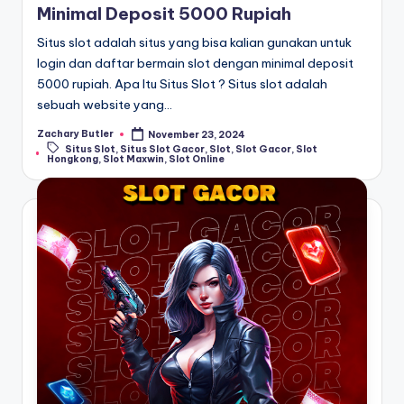
Minimal Deposit 5000 Rupiah
Situs slot adalah situs yang bisa kalian gunakan untuk
login dan daftar bermain slot dengan minimal deposit
5000 rupiah. Apa Itu Situs Slot ? Situs slot adalah
sebuah website yang…
Zachary Butler
November 23, 2024
Posted
Tags:
Situs Slot
,
Situs Slot Gacor
,
Slot
,
Slot Gacor
,
Slot
by
Hongkong
,
Slot Maxwin
,
Slot Online