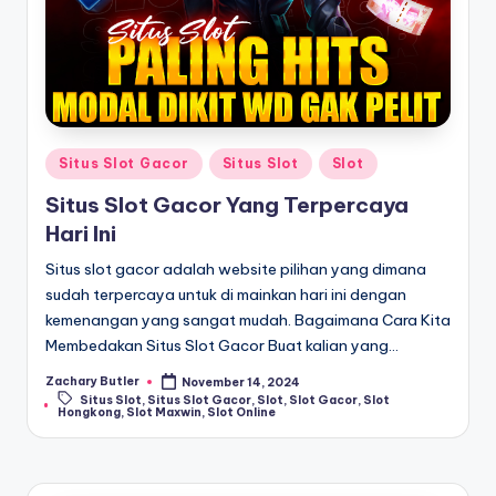
Posted
Situs Slot Gacor
Situs Slot
Slot
in
Situs Slot Gacor Yang Terpercaya
Hari Ini
Situs slot gacor adalah website pilihan yang dimana
sudah terpercaya untuk di mainkan hari ini dengan
kemenangan yang sangat mudah. Bagaimana Cara Kita
Membedakan Situs Slot Gacor Buat kalian yang…
Zachary Butler
November 14, 2024
Posted
Tags:
Situs Slot
,
Situs Slot Gacor
,
Slot
,
Slot Gacor
,
Slot
by
Hongkong
,
Slot Maxwin
,
Slot Online