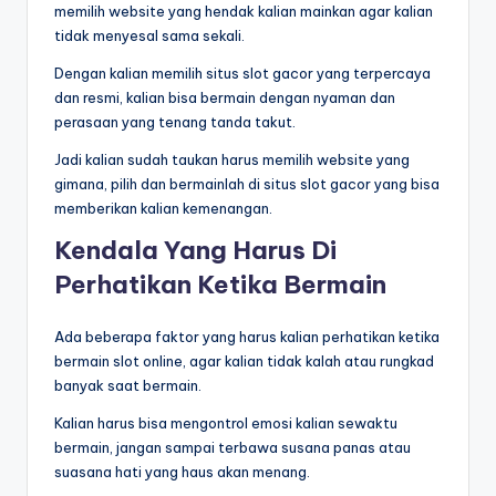
memilih website yang hendak kalian mainkan agar kalian
tidak menyesal sama sekali.
Dengan kalian memilih situs slot gacor yang terpercaya
dan resmi, kalian bisa bermain dengan nyaman dan
perasaan yang tenang tanda takut.
Jadi kalian sudah taukan harus memilih website yang
gimana, pilih dan bermainlah di situs slot gacor yang bisa
memberikan kalian kemenangan.
Kendala Yang Harus Di
Perhatikan Ketika Bermain
Ada beberapa faktor yang harus kalian perhatikan ketika
bermain slot online, agar kalian tidak kalah atau rungkad
banyak saat bermain.
Kalian harus bisa mengontrol emosi kalian sewaktu
bermain, jangan sampai terbawa susana panas atau
suasana hati yang haus akan menang.