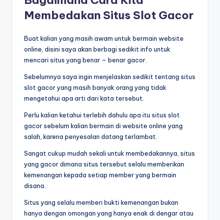
Bagaimana Cara Kita
Membedakan Situs Slot Gacor
Buat kalian yang masih awam untuk bermain website
online, disini saya akan berbagi sedikit info untuk
mencari situs yang benar – benar gacor.
Sebelumnya saya ingin menjelaskan sedikit tentang situs
slot gacor yang masih banyak orang yang tidak
mengetahui apa arti dari kata tersebut.
Perlu kalian ketahui terlebih dahulu apa itu situs slot
gacor sebelum kalian bermain di website online yang
salah, karena penyesalan datang terlambat.
Sangat cukup mudah sekali untuk membedakannya, situs
yang gacor dimana situs tersebut selalu memberikan
kemenangan kepada setiap member yang bermain
disana.
Situs yang selalu memberi bukti kemenangan bukan
hanya dengan omongan yang hanya enak di dengar atau