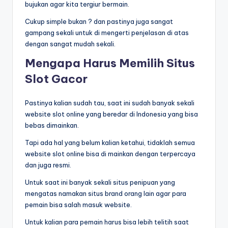
bujukan agar kita tergiur bermain.
Cukup simple bukan ? dan pastinya juga sangat
gampang sekali untuk di mengerti penjelasan di atas
dengan sangat mudah sekali.
Mengapa Harus Memilih Situs
Slot Gacor
Pastinya kalian sudah tau, saat ini sudah banyak sekali
website slot online yang beredar di Indonesia yang bisa
bebas dimainkan.
Tapi ada hal yang belum kalian ketahui, tidaklah semua
website slot online bisa di mainkan dengan terpercaya
dan juga resmi.
Untuk saat ini banyak sekali situs penipuan yang
mengatas namakan situs brand orang lain agar para
pemain bisa salah masuk website.
Untuk kalian para pemain harus bisa lebih telitih saat