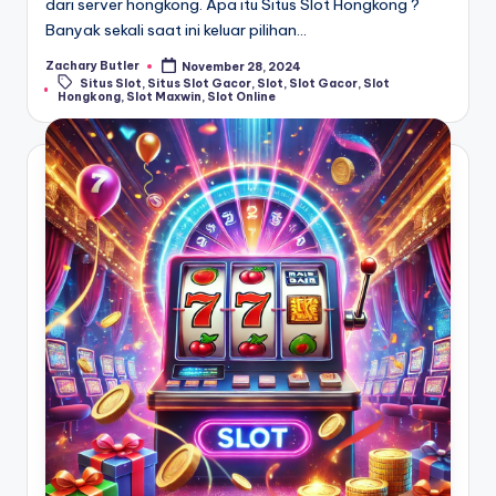
dari server hongkong. Apa itu Situs Slot Hongkong ?
Banyak sekali saat ini keluar pilihan…
Zachary Butler
November 28, 2024
Posted
Tags:
Situs Slot
,
Situs Slot Gacor
,
Slot
,
Slot Gacor
,
Slot
by
Hongkong
,
Slot Maxwin
,
Slot Online