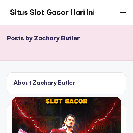
Situs Slot Gacor Hari Ini
Skip
to
content
Posts by Zachary Butler
About Zachary Butler